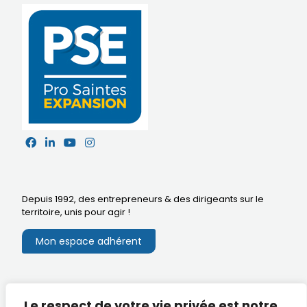
Depuis 1992, des entrepreneurs & des dirigeants sur le
territoire,
unis pour agir
!
Mon espace adhérent
Mentions légales
Le respect de votre vie privée est notre
Extranet du CA