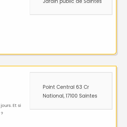
Jardin public de Saintes
Point Central 63 Cr
National, 17100 Saintes
ours. Et si
 ?