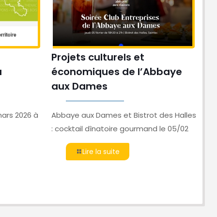
Projets culturels et
Se
u
économiques de l’Abbaye
de
aux Dames
Dé
ac
mars 2026 à
Abbaye aux Dames et Bistrot des Halles
: cocktail dînatoire gourmand le 05/02
Lire la suite