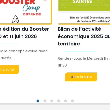
 édition du Booster
Bilan de l’activité
et 11 juin 2026
économique 2025 d
territoire
e le concept évolue avec
utés ...
Rendez-vous le Mercredi 11 
11h30
e la suite
Lire la suite