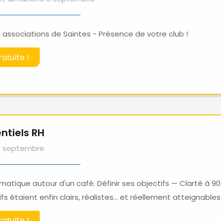
s associations de Saintes - Présence de votre club !
atuite !
ntiels RH
11 septembre
matique autour d'un café. Définir ses objectifs — Clarté à 90 j
fs étaient enfin clairs, réalistes… et réellement atteignables
atuite !