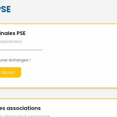
PSE
inales PSE
2 septembre
uner échanges !
atuite !
es associations
et dimanche 6 septembre