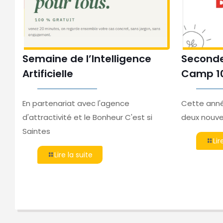
Semaine de l’Intelligence
Seconde
Artificielle
Camp 10 
u
En partenariat avec l'agence
Cette anné
nnel
d'attractivité et le Bonheur C'est si
deux nouvea
Saintes
Lir
Lire la suite