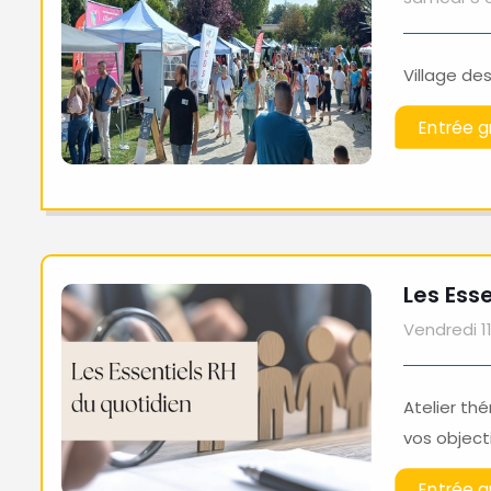
Village de
Entrée gr
Les Esse
Vendredi 
Atelier thé
vos objecti
Entrée gr