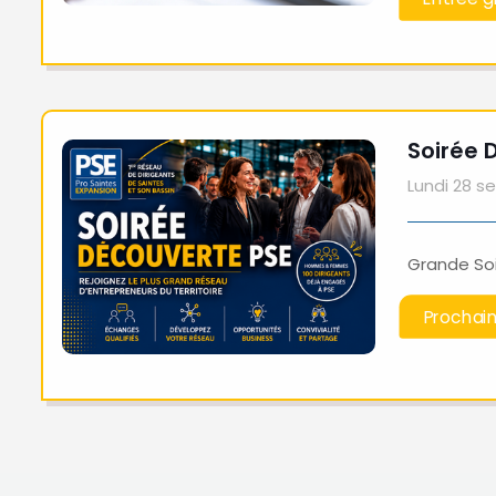
Soirée 
Lundi 28 s
Grande So
Prochai