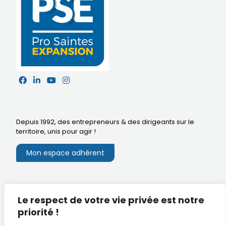
Depuis 1992, des entrepreneurs & des dirigeants sur le
territoire,
unis pour agir
!
Mon espace adhérent
Mentions légales
Le respect de votre vie privée est notre
Extranet du CA
Réalisation
priorité !
Documents utiles