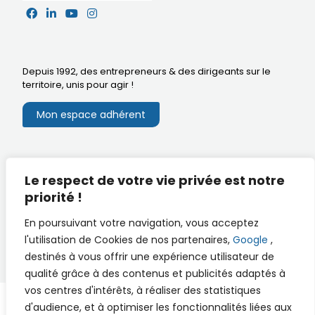
Depuis 1992, des entrepreneurs & des dirigeants sur le
territoire,
unis pour agir
!
Mon espace adhérent
Mentions légales
Le respect de votre vie privée est notre
Extranet du CA
Réalisation
priorité !
Documents utiles
En poursuivant votre navigation, vous acceptez
l'utilisation de Cookies de nos partenaires,
Google
,
destinés à vous offrir une expérience utilisateur de
qualité grâce à des contenus et publicités adaptés à
vos centres d'intérêts, à réaliser des statistiques
d'audience, et à optimiser les fonctionnalités liées aux