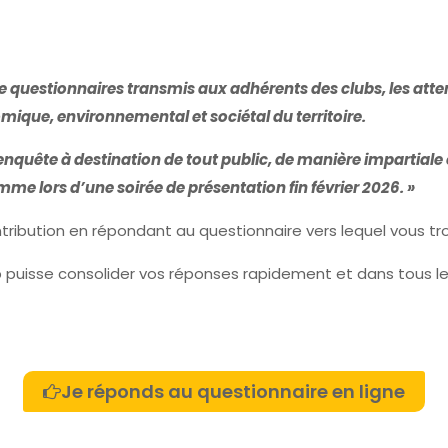
 de questionnaires transmis aux adhérents des clubs, les atte
ique, environnemental et sociétal du territoire.
te enquête à destination de tout public, de manière impartial
me lors d’une soirée de présentation fin février 2026. »
ribution en répondant au questionnaire vers lequel vous tro
ub puisse consolider vos réponses rapidement et dans tous l
Je réponds au questionnaire en ligne