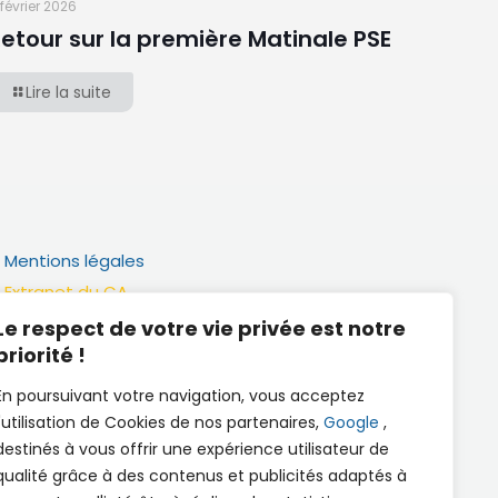
 février 2026
etour sur la première Matinale PSE
Lire la suite
Mentions légales
Extranet du CA
Réalisation
Le respect de votre vie privée est notre
priorité !
Documents utiles
En poursuivant votre navigation, vous acceptez
l'utilisation de Cookies de nos partenaires,
Google
,
destinés à vous offrir une expérience utilisateur de
qualité grâce à des contenus et publicités adaptés à