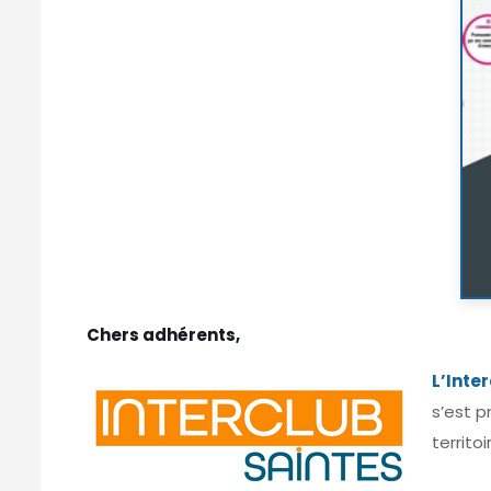
Chers adhérents,
L’Inte
s’est p
territo