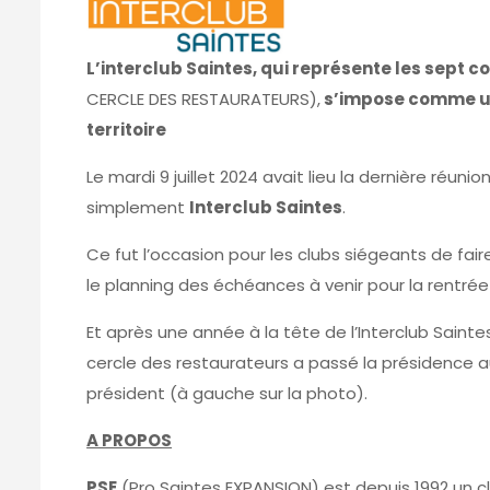
L’interclub Saintes, qui représente
les sept co
CERCLE DES RESTAURATEURS),
s’impose comme un
territoire
Le mardi 9 juillet 2024 avait lieu la dernière réuni
simplement
Interclub Saintes
.
Ce fut l’occasion pour les clubs siégeants de fair
le planning des échéances à venir pour la rentré
Et après une année à la tête de l’Interclub Sainte
cercle des restaurateurs a passé la présidence a
président (à gauche sur la photo).
A PROPOS
PSE
(Pro Saintes EXPANSION) est depuis 1992 un clu