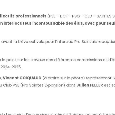
llectifs professionnels
(PSE – DCF – PSO – CJD – SAINTES S
 interlocuteur incontournable des élus, avec pour seu
on avant la trêve estivale pour l’interclub Pro Saintais rebaptis
e le point sur les travaux des différentes commissions et d’ét
e 2024-2025.
s,
Vincent COIQUAUD
(à droite sur la photo) représentant 
u Club PSE (Pro Saintes Expansion) dont
Julien FELLER
est s
b territorial d’entreprises situées à Saintes, ouvert à tous l