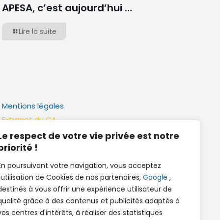
APESA, c’est aujourd’hui …
Lire la suite
Mentions légales
Extranet du CA
Réalisation
Le respect de votre vie privée est notre
priorité !
Documents utiles
En poursuivant votre navigation, vous acceptez
l'utilisation de Cookies de nos partenaires,
Google
,
destinés à vous offrir une expérience utilisateur de
qualité grâce à des contenus et publicités adaptés à
vos centres d'intérêts, à réaliser des statistiques