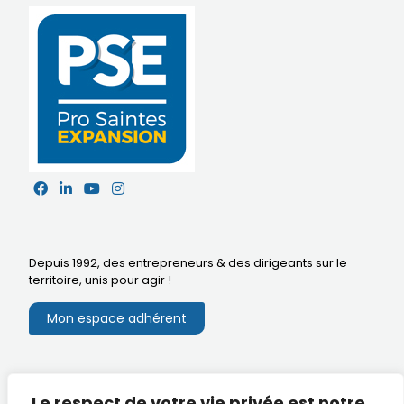
Depuis 1992, des entrepreneurs & des dirigeants sur le
territoire,
unis pour agir
!
Mon espace adhérent
Mentions légales
Le respect de votre vie privée est notre
Extranet du CA