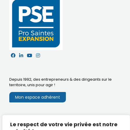
Depuis 1992, des entrepreneurs & des dirigeants sur le
territoire,
unis pour agir
!
Mon espace adhérent
Mentions légales
Le respect de votre vie privée est notre
Extranet du CA
Réalisation