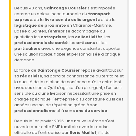
Depuis 40 ans,
Saintonge Coursier
s'est imposée
comme un acteur incontournable du
transport
express
, de la
livraison de colis urgents
et de la
logistique de proximité
en Charente-Maritime.
Basée à Saintes, l'entreprise accompagne au
quotidien les
entreprises
, les
collectivités
, les
professionnels de santé
, les
artisans
et les
particuliers
avec une exigence constante : apporter
une solution rapide, fiable et personnalisée à chaque
demande.
La force de
Saintonge Coursier
repose avant tout sur
sa
réactivité
, sa parfaite connaissance du territoire et
la qualité de la relation de confiance qu'elle entretient
avec ses clients. Qu'il s'agisse d'un pli urgent, d'un colis
sensible ou d'une livraison nécessitant une prise en
charge spécifique, l'entreprise a su construire au fil des
années une solide réputation grâce à son
professionnalisme
et à son
sens du service
.
Depuis le 1er janvier 2026, une nouvelle étape s'est
ouverte pour cette PME familiale avec la reprise
officielle de l'entreprise par
Boris Maillet
, fils du