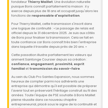
fondateur
Thierry Maillet
. Une évolution naturelle
puisque Boris connaît parfaitement la maison : il y
exerce depuis plus de 18 ans et occupait jusqu'alors les
fonctions de
responsable d'exploitation
.
Pour Thierry Maillet, cette transmission s'inscrit dans
une logique de continuité : « Le passage de relais est
officiel depuis le 31 décembre 2025. Je suis aux côtés
de Boris pour finaliser la transmission. Cela se fait en
toute confiance car Boris connaît très bien l'entreprise
dans laquelle il travaille depuis près de 20 ans. »
Cette passation illustre parfaitement les valeurs qui
animent Saintonge Coursier depuis sa création :
confiance
,
engagement
,
proximité
,
esprit
familial
et
transmission du savoir-faire
.
Au sein du Club Pro Saintes Expansion, nous sommes
heureux de compter parmi nos adhérents une
entreprise qui démontre qu'il est possible de préparer
l'avenir tout en préservant l'héritage construit au fil des
années. Toute l'équipe de PSE souhaite à Boris Maillet
pleine réussite dans ce nouveau chapitre
entrepreneurial, placé sous le signe de la continuité et