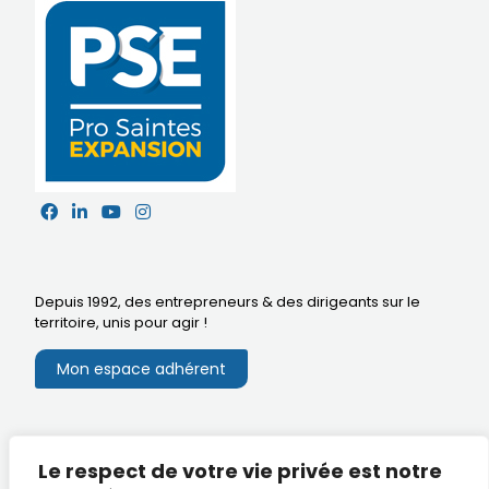
Depuis 1992, des entrepreneurs & des dirigeants sur le
territoire,
unis pour agir
!
Mon espace adhérent
Mentions légales
Le respect de votre vie privée est notre
Extranet du CA