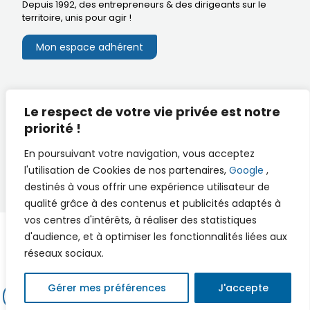
Depuis 1992, des entrepreneurs & des dirigeants sur le
territoire,
unis pour agir
!
Mon espace adhérent
Mentions légales
Le respect de votre vie privée est notre
Extranet du CA
Réalisation
priorité !
Documents utiles
En poursuivant votre navigation, vous acceptez
l'utilisation de Cookies de nos partenaires,
Google
,
destinés à vous offrir une expérience utilisateur de
qualité grâce à des contenus et publicités adaptés à
vos centres d'intérêts, à réaliser des statistiques
d'audience, et à optimiser les fonctionnalités liées aux
réseaux sociaux.
© 2026 PSE - Pro Saintes Expansion - Par
FACTOCOM
Gérer mes préférences
J'accepte
MON ESPACE ADHÉRENT
ADHÉRER