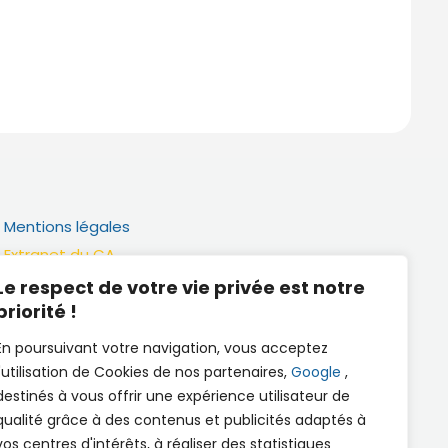
Mentions légales
Extranet du CA
Réalisation
Le respect de votre vie privée est notre
priorité !
Documents utiles
En poursuivant votre navigation, vous acceptez
l'utilisation de Cookies de nos partenaires,
Google
,
destinés à vous offrir une expérience utilisateur de
qualité grâce à des contenus et publicités adaptés à
vos centres d'intérêts, à réaliser des statistiques