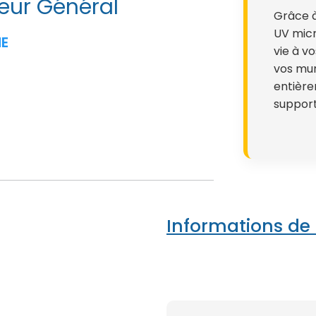
teur Général
Grâce à
UV micr
NE
vie à v
vos mur
entière
suppor
Informations de