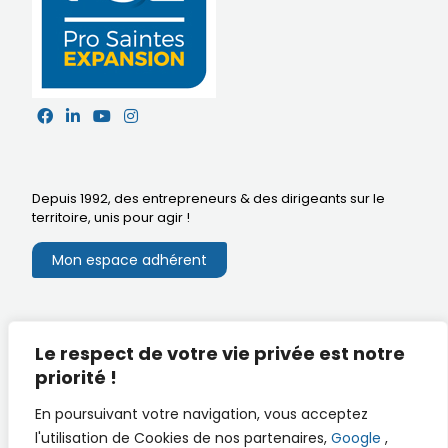
Depuis 1992, des entrepreneurs & des dirigeants sur le
territoire,
unis pour agir
!
Mon espace adhérent
Mentions légales
Le respect de votre vie privée est notre
Extranet du CA
Réalisation
priorité !
Documents utiles
En poursuivant votre navigation, vous acceptez
l'utilisation de Cookies de nos partenaires,
Google
,