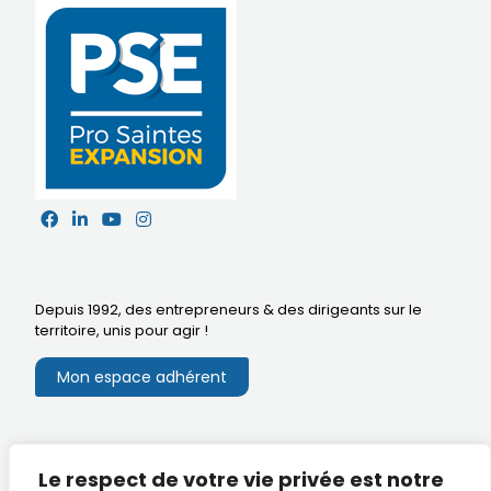
Depuis 1992, des entrepreneurs & des dirigeants sur le
territoire,
unis pour agir
!
Mon espace adhérent
Mentions légales
Le respect de votre vie privée est notre
Extranet du CA