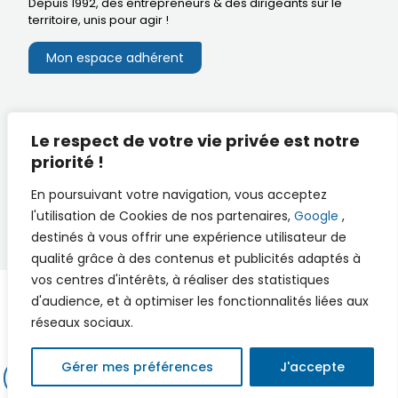
Depuis 1992, des entrepreneurs & des dirigeants sur le
territoire,
unis pour agir
!
Mon espace adhérent
Mentions légales
Le respect de votre vie privée est notre
Extranet du CA
Réalisation
priorité !
Documents utiles
En poursuivant votre navigation, vous acceptez
l'utilisation de Cookies de nos partenaires,
Google
,
destinés à vous offrir une expérience utilisateur de
qualité grâce à des contenus et publicités adaptés à
vos centres d'intérêts, à réaliser des statistiques
d'audience, et à optimiser les fonctionnalités liées aux
réseaux sociaux.
© 2026 PSE - Pro Saintes Expansion - Par
FACTOCOM
Gérer mes préférences
J'accepte
MON ESPACE ADHÉRENT
ADHÉRER