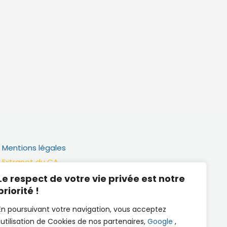
Mentions légales
Extranet du CA
Réalisation
Le respect de votre vie privée est notre
priorité !
Documents utiles
En poursuivant votre navigation, vous acceptez
l'utilisation de Cookies de nos partenaires,
Google
,