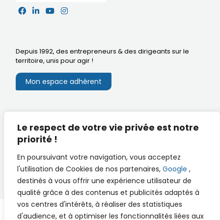
Depuis 1992, des entrepreneurs & des dirigeants sur le
territoire,
unis pour agir
!
Mon espace adhérent
Mentions légales
Le respect de votre vie privée est notre
Extranet du CA
Réalisation
priorité !
Documents utiles
En poursuivant votre navigation, vous acceptez
l'utilisation de Cookies de nos partenaires,
Google
,
destinés à vous offrir une expérience utilisateur de
qualité grâce à des contenus et publicités adaptés à
vos centres d'intérêts, à réaliser des statistiques
d'audience, et à optimiser les fonctionnalités liées aux