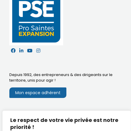
Depuis 1992, des entrepreneurs & des dirigeants sur le
territoire,
unis pour agir
!
Mon espace adhérent
Mentions légales
Le respect de votre vie privée est notre
Extranet du CA
Réalisation
priorité !
Documents utiles