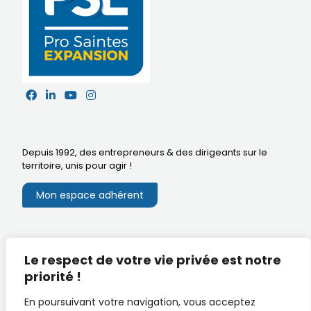
Depuis 1992, des entrepreneurs & des dirigeants sur le
territoire,
unis pour agir
!
Mon espace adhérent
Mentions légales
Le respect de votre vie privée est notre
Extranet du CA
Réalisation
priorité !
Documents utiles
En poursuivant votre navigation, vous acceptez